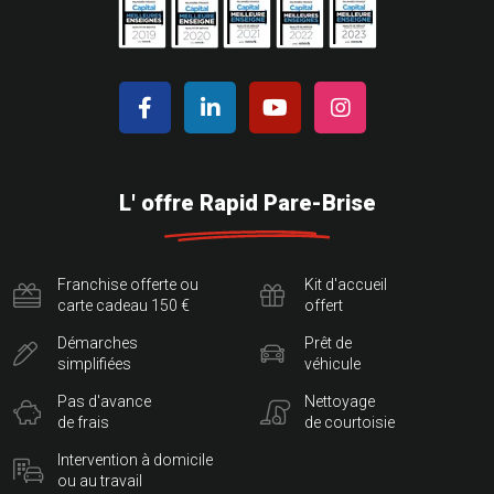
L' offre Rapid Pare-Brise
Franchise offerte ou
Kit d'accueil
carte cadeau 150 €
offert
Démarches
Prêt de
simplifiées
véhicule
Pas d'avance
Nettoyage
de frais
de courtoisie
Intervention à domicile
ou au travail